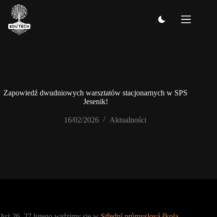
Przejdź
do
treści
Zapowiedź dwudniowych warsztatów stacjonarnych w SPS
Jesenik!
16/02/2026
Aktualności
Już 26–27 lutego widzimy się w
Střední průmyslová škola