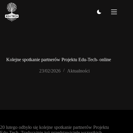
Przejdź
do
treści
Kolejne spotkanie partnerów Projektu Edu-Tech- online
23/02/2026
Aktualności
20 lutego odbyło się kolejne spotkanie partnerów Projektu
Edu-Tech. Tradycyjnie już przedstawiciele wszystkich