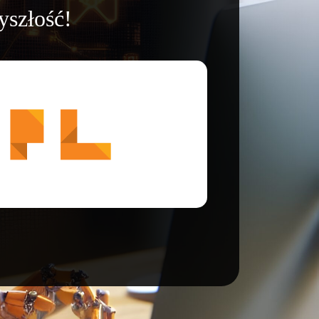
yszłość!