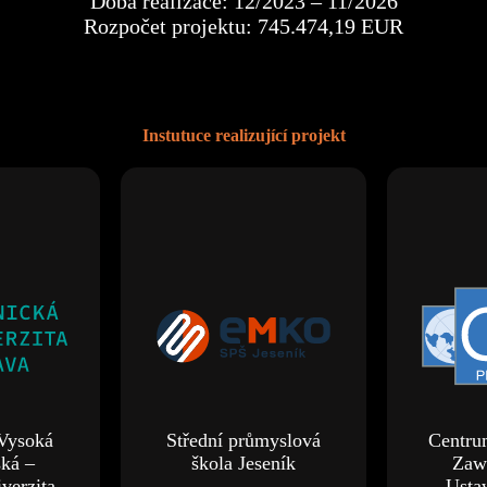
Doba realizace: 12/2023 – 11/2026
Rozpočet projektu: 745.474,19 EUR
Instutuce realizující projekt
Vysoká
Střední průmyslová
Centru
ská –
škola Jeseník
Zaw
verzita
Usta