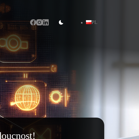
PL
doucnost!