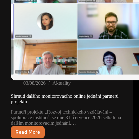
03/08/2026
Aktuality
Shrnutí dalšího monitorovacího online jednání partnerů
projektu
Partneři projektu „Rozvoj technického vzdělávání –
spolupráce institucí“ se dne 31. července 2026 setkali na
dalším monitorovacím jednání,…
Read More
Shrnutí