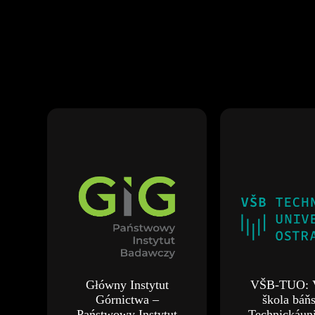
Główny Instytut
VŠB-TUO: 
Górnictwa –
škola báň
Państwowy Instytut
Technickáuni