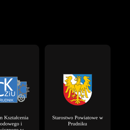
Starostwo Powiatowe w
m Kształcenia
Prudniku
odowego i
wicznego w