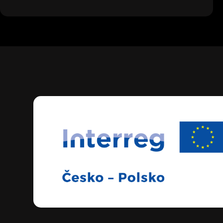
dalšího
monitorovacího
online
jednání
partnerů
projektu