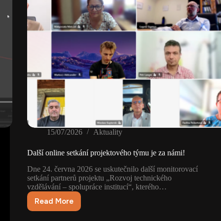
15/07/2026
Aktuality
Další online setkání projektového týmu je za námi!
Dne 24. června 2026 se uskutečnilo další monitorovací
setkání partnerů projektu „Rozvoj technického
vzdělávání – spolupráce institucí“, kterého…
Read More
Další
online