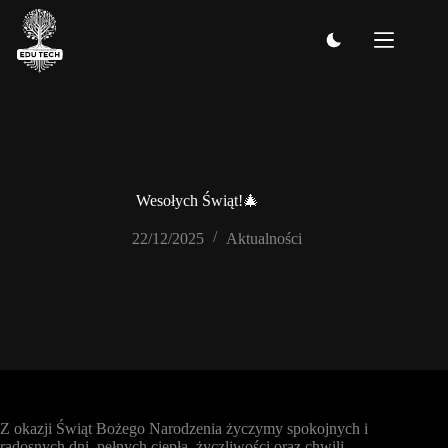
Przejdź
do
treści
Wesołych Świąt!🎄
22/12/2025
Aktualności
Z okazji Świąt Bożego Narodzenia życzymy spokojnych i
radosnych dni, pełnych ciepła, życzliwości oraz chwili