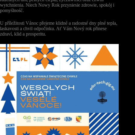
wytchnienia. Niech Nowy Rok
przyniesie zdrowie, spokój i
pomyślność.
U příležitosti Vánoc přejeme klidné a radostné dny plné tepla,
laskavosti a chvil odpočinku. Ať Vám Nový rok přinese
zdraví, klid a prosperitu.