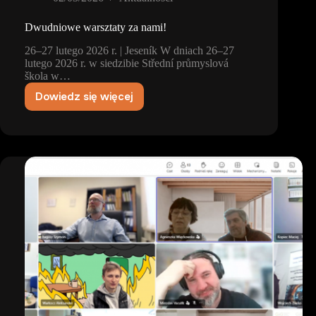
Dwudniowe warsztaty za nami!
26–27 lutego 2026 r. | Jeseník W dniach 26–27
lutego 2026 r. w siedzibie Střední průmyslová
škola w…
Dowiedz się więcej
Dwudniowe
warsztaty
za
nami!