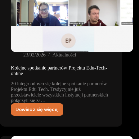
23/02/2026
Aktualności
Kolejne spotkanie partnerów Projektu Edu-Tech-
online
20 lutego odbyło się kolejne spotkanie partnerów
Projektu Edu-Tech. Tradycyjnie już
przedstawiciele wszystkich instytucji partnerskich
połączyli się za…
Dowiedz się więcej
Kolejne
spotkanie
partnerów
Projektu
Edu-