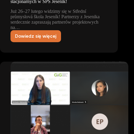
stacjonarnych w SPS Jesenik!
Już 26–27 lutego widzimy się w Střední
průmyslová škola Jeseník! Partnerzy z Jesenika
serdecznie zapraszają partnerów projektowych
na…
Dowiedz się więcej
Zapowiedź
dwudniowych
warsztatów
stacjonarnych
w
SPS
Jesenik!