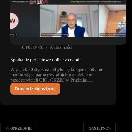
03/02/2026
Aktualności
Spotkanie projektowe online za nami!
W piątek 30 stycznia odbyło się kolejne spotkanie
monitorujące partnerów projektu z udziałem
przedstawicieli GIG, CKZiU w Prudniku,…
Dowiedz się więcej
Spotkanie
projektowe
online
za
nami!
POPRZEDNIE
NASTĘPNE