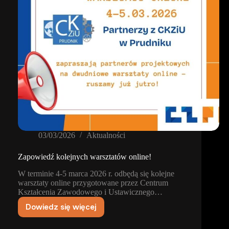
03/03/2026
Aktualności
Zapowiedź kolejnych warsztatów online!
W terminie 4-5 marca 2026 r. odbędą się kolejne
warsztaty online przygotowane przez Centrum
Kształcenia Zawodowego i Ustawicznego…
Dowiedz się więcej
Zapowiedź
kolejnych