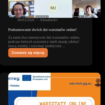
06/03/2026
Aktualności
Podsumowanie dwóch dni warsztatów online!
Za nami dwa intensywne dni warsztatów online,
podczas których uczestnicy mieli okazję zdobyć
nową wiedzę i rozwinąć praktyczne…
Dowiedz się więcej
Podsumowanie
dwóch
dni
warsztatów
online!