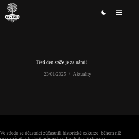
Skip
to
content
Třetí den stáže je za námi!
23/01/2025
Aktuality
Ve středu se účastníci zúčastnili historické exkurze, během níž
se seznámili s historií průmyslu v Prudniku. Exkurze s