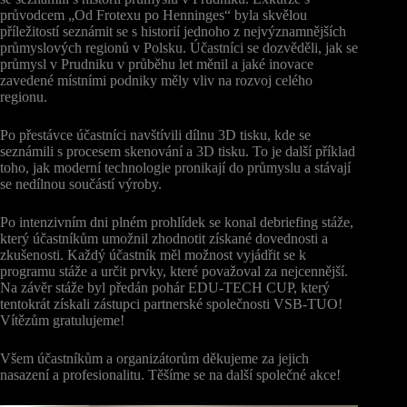
průvodcem „Od Frotexu po Henninges“ byla skvělou
příležitostí seznámit se s historií jednoho z nejvýznamnějších
průmyslových regionů v Polsku. Účastníci se dozvěděli, jak se
průmysl v Prudniku v průběhu let měnil a jaké inovace
zavedené místními podniky měly vliv na rozvoj celého
regionu.
Po přestávce účastníci navštívili dílnu 3D tisku, kde se
seznámili s procesem skenování a 3D tisku. To je další příklad
toho, jak moderní technologie pronikají do průmyslu a stávají
se nedílnou součástí výroby.
Po intenzivním dni plném prohlídek se konal debriefing stáže,
který účastníkům umožnil zhodnotit získané dovednosti a
zkušenosti. Každý účastník měl možnost vyjádřit se k
programu stáže a určit prvky, které považoval za nejcennější.
Na závěr stáže byl předán pohár EDU-TECH CUP, který
tentokrát získali zástupci partnerské společnosti VSB-TUO!
Vítězům gratulujeme!
Všem účastníkům a organizátorům děkujeme za jejich
nasazení a profesionalitu. Těšíme se na další společné akce!