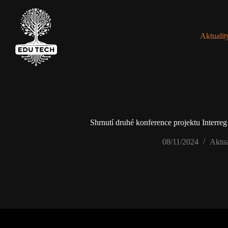
Skip
to
content
Aktualit
Shrnutí druhé konference projektu Interre
08/11/2024
Aktua