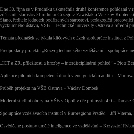
Dne 30. října se v Prudniku uskutečnila druhá konference pořádaná v 
zúčastnili starostové Prudniku Grzegorz Zawiślak a Wiesław Kopterski,
Siano, ředitelé jednotek podřízených starostovi, pedagogičtí pracovníc
výzkumného ústavu, VŠB – Technické univerzity Ostrava a Střední pr
Témata přednášek se týkala klíčových otázek spolupráce institucí z Po
Předpoklady projektu „Rozvoj technického vzdělávání – spolupráce i
„ICT a ZR, příležitosti a hrozby – interdisciplinární pohled“ – Piotr 
Aplikace pilotních kompetencí dronů v energetickém auditu – Marius
Průběh projektu na VŠB Ostrava – Václav Dombek.
Moderní studijní obory na VŠB v Opolí v éře průmyslu 4.0 – Tomasz C
Spolupráce vzdělávacích institucí v Euroregionu Praděd – Jiří Viterna,
Osvědčené postupy umělé inteligence ve vzdělávání – Krzysztof Ryb