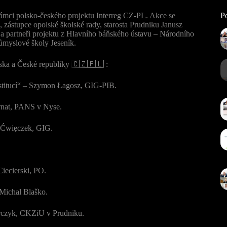
rámci polsko-českého projektu Interreg CZ-PL. Akce se
Po
 zástupce opolské školské rady, starosta Prudniku Janusz
i a partneři projektu z Hlavního báňského ústavu – Národního
ůmyslové školy Jeseník.
lska a České republiky 🇨🇿🇵🇱 :
nstitucí“ – Szymon Łagosz, GIG-PIB.
Bernat, PANS v Nyse.
z Ćwięczek, GIG.
iecierski, PO.
 Michal Blaško.
arczyk, CKZiU v Prudniku.