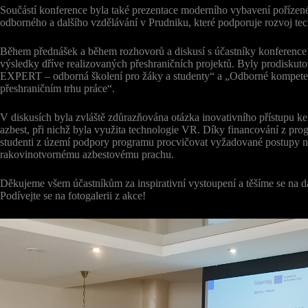
Součástí konference byla také prezentace moderního vybavení pořízen
odborného a dalšího vzdělávání v Prudniku, které podporuje rozvoj te
Během přednášek a během rozhovorů a diskusí s účastníky konference
výsledky dříve realizovaných přeshraničních projektů. Byly prodisku
EXPERT – odborná školení pro žáky a studenty“ a „Odborné kompetenc
přeshraničním trhu práce“.
V diskusích byla zvláště zdůrazňována otázka inovativního přístupu ke
azbest, při nichž byla využita technologie VR. Díky financování z pro
studenti z území podpory programu procvičovat vyžadované postupy na v
rakovinotvornému azbestovému prachu.
Děkujeme všem účastníkům za inspirativní vystoupení a těšíme se na d
Podívejte se na fotogalerii z akce!