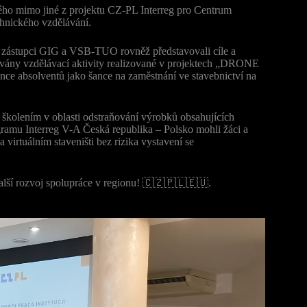
ého mimo jiné z projektu CZ-PL Interreg pro Centrum
chnického vzdělávání.
 zástupci GIG a VSB-TUO rovněž představovali cíle a
továny vzdělávací aktivity realizované v projektech „DRONE
e absolventů jako šance na zaměstnání ve stavebnictví na
 školením v oblasti odstraňování výrobků obsahujících
gramu Interreg V-A Česká republika – Polsko mohli žáci a
irtuálním staveništi bez rizika vystavení se
alší rozvoj spolupráce v regionu! 🇨🇿🇵🇱🇪🇺.