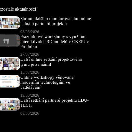
zostałe aktualności
Shrnutí dalšího monitorovacího online
jednání partnerů projektu
03/08/2026
Prázdninové workshopy s využitím
interaktivních 3D modelů v CKZiU v
Prudniku
27/07/2026
Další online setkání projektového
týmu je za námi!
15/07/2026
Online workshopy věnované
moderním technologiím ve
vzdělávání.
19/06/2026
Další setkání partnerů projektu EDU-
TECH
08/06/2026