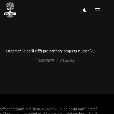
Skip
to
content
Oznámení o další stáži pro partnery projektu v Jeseníku
13/02/2025
Aktuality
Střední průmyslová škola v Jeseníku bude hostit další interní
stáž pro partnery projektu. Akce se uskuteční ve dnech 19.-21.