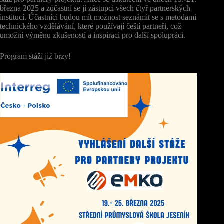
března 2025 a zúčastní se jí zástupci všech čtyř partnerských
institucí. Účastníci budou mít možnost seznámit se s metodami
technického vzdělávání, které používají čeští partneři, což
umožní výměnu zkušeností a inspiraci pro další spolupráci.
Program stáží již brzy!