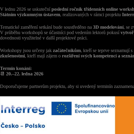
V lednu 2026 se uskuteční
poslední ročník třídenních online works
Státním výzkumným ústavem
, realizovaných v rámci projektu
Inter
Tematické zaměření setkání bude soustředěno na
3D modelování
, se 
V průběhu workshopů se účastníci pod vedením lektorů pokusí
vytvoř
dovednosti využitelné v další projektové práci.
Workshopy jsou určeny jak
začátečníkům
, kteří se teprve seznamují s
zkušenostmi
, kteří mají zájem o
rozšíření svých kompetencí a sezná
Termín konání:
📆
20.–22. ledna 2026
Doporučujeme partnerům projektu, aby si uvedený terminín zaznamena