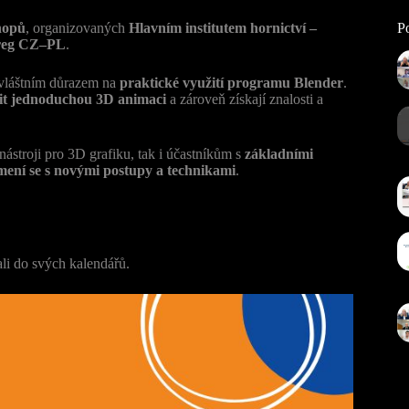
hopů
, organizovaných
Hlavním institutem hornictví –
Po
reg CZ–PL
.
zvláštním důrazem na
praktické využití programu Blender
.
it jednoduchou 3D animaci
a zároveň získají znalosti a
 nástroji pro 3D grafiku, tak i účastníkům s
základními
mení se s novými postupy a technikami
.
li do svých kalendářů.