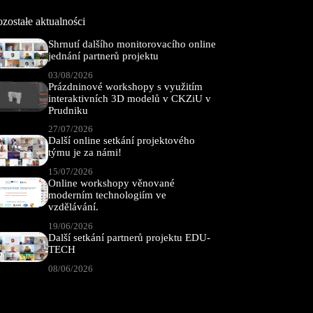
zostałe aktualności
Shrnutí dalšího monitorovacího online
jednání partnerů projektu
03/08/2026
Prázdninové workshopy s využitím
interaktivních 3D modelů v CKZiU v
Prudniku
27/07/2026
Další online setkání projektového
týmu je za námi!
15/07/2026
Online workshopy věnované
moderním technologiím ve
vzdělávání.
19/06/2026
Další setkání partnerů projektu EDU-
TECH
08/06/2026