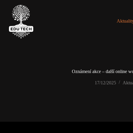
Skip
to
content
Aktualit
Oznámení akce – další online w
17/12/2025
Aktua