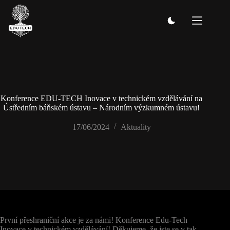
Skip
to
content
Konference EDU-TECH Inovace v technickém vzdělávání na
Ústředním báňském ústavu – Národním výzkumném ústavu!
17/06/2024
Aktuality
První přeshraniční akce je za námi! Konference Edu-Tech
Inovace v technickém vzdělávání! Děkujeme, že jste se v tak